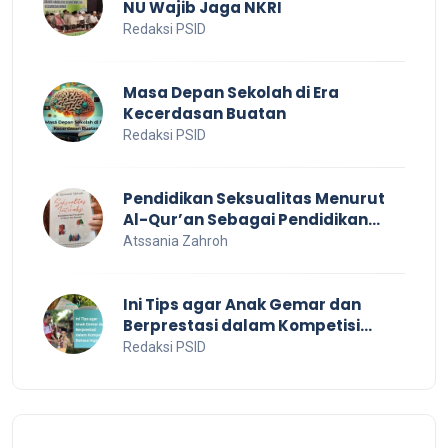
NU Wajib Jaga NKRI
Redaksi PSID
Masa Depan Sekolah di Era
Kecerdasan Buatan
Redaksi PSID
Pendidikan Seksualitas Menurut
Al-Qur’an Sebagai Pendidikan
Dalam Keluarga
Atssania Zahroh
Ini Tips agar Anak Gemar dan
Berprestasi dalam Kompetisi
Bahasa Inggris
Redaksi PSID