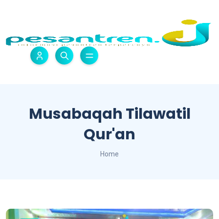
Musabaqah Tilawatil
Qur'an
Home