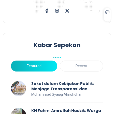
Kabar Sepekan
Featured
Recent
Zakat dalam Kebijakan Publik:
Menjaga Transparansi dan
Efisiensi untuk Kesejahteraan
Muhammad Syauqi Almuhdhar
Sosial
KH Fahmi Amrullah Hadzik: Warga