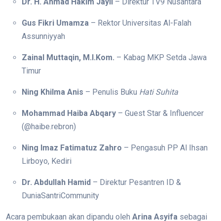
Dr. H. Ahmad Hakim Jayli
– Direktur TV9 Nusantara
Gus Fikri Umamza
– Rektor Universitas Al-Falah
Assunniyyah
Zainal Muttaqin, M.I.Kom.
– Kabag MKP Setda Jawa
Timur
Ning Khilma Anis
– Penulis Buku
Hati Suhita
Mohammad Haiba Abqary
– Guest Star & Influencer
(@haibe.rebron)
Ning Imaz Fatimatuz Zahro
– Pengasuh PP Al Ihsan
Lirboyo, Kediri
Dr. Abdullah Hamid
– Direktur Pesantren ID &
DuniaSantriCommunity
Acara pembukaan akan dipandu oleh
Arina Asyifa
sebagai