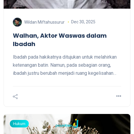
Dec 30, 2025
Wildan Miftahussurur
Walhan, Aktor Waswas dalam
Ibadah
Ibadah pada hakikatnya ditujukan untuk melahirkan
ketenangan batin. Namun, pada sebagian orang,
ibadah justru berubah menjadi ruang kegelisahan
akibat bisikan halus yang terus meragukan
keabsahan wudu: apakah sudah sempurna, apakah
masih ada yang kurang. Keraguan yang berulang ini
dikenal sebagai waswas, sebuah gangguan yang
kerap menyamar sebagai sikap kehati-hatian dalam
beragama, padahal perlah
Hukum