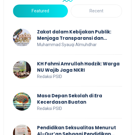
Featured
Recent
Zakat dalam Kebijakan Publik:
Menjaga Transparansi dan
Efisiensi untuk Kesejahteraan
Muhammad Syauqi Almuhdhar
Sosial
KH Fahmi Amrullah Hadzik: Warga
NU Wajib Jaga NKRI
Redaksi PSID
Masa Depan Sekolah di Era
Kecerdasan Buatan
Redaksi PSID
Pendidikan Seksualitas Menurut
Al-Qur’an Sebagai Pendidikan