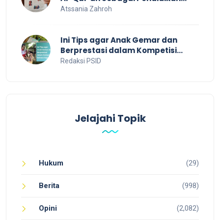
Dalam Keluarga
Atssania Zahroh
Ini Tips agar Anak Gemar dan
Berprestasi dalam Kompetisi
Bahasa Inggris
Redaksi PSID
Jelajahi Topik
Hukum
(29)
Berita
(998)
Opini
(2,082)