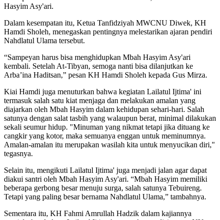
Hasyim Asy'ari.
Dalam kesempatan itu, Ketua Tanfidziyah MWCNU Diwek, KH
Hamdi Sholeh, menegaskan pentingnya melestarikan ajaran pendiri
Nahdlatul Ulama tersebut.
“Sampeyan harus bisa menghidupkan Mbah Hasyim Asy'ari
kembali. Setelah At-Tibyan, semoga nanti bisa dilanjutkan ke
Arba’ina Haditsan,” pesan KH Hamdi Sholeh kepada Gus Mirza.
Kiai Hamdi juga menuturkan bahwa kegiatan Lailatul Ijtima' ini
termasuk salah satu kiat menjaga dan melakukan amalan yang
diajarkan oleh Mbah Hasyim dalam kehidupan sehari-hari. Salah
satunya dengan salat tasbih yang walaupun berat, minimal dilakukan
sekali seumur hidup. "Minuman yang nikmat tetapi jika dituang ke
cangkir yang kotor, maka semuanya enggan untuk meminumnya.
Amalan-amalan itu merupakan wasilah kita untuk menyucikan diri,"
tegasnya.
Selain itu, mengikuti Lailatul Ijtima' juga menjadi jalan agar dapat
diakui santri oleh Mbah Hasyim Asy'ari. “Mbah Hasyim memiliki
beberapa gerbong besar menuju surga, salah satunya Tebuireng.
Tetapi yang paling besar bernama Nahdlatul Ulama,” tambahnya.
Sementara itu, KH Fahmi Amrullah Hadzik dalam kajiannya