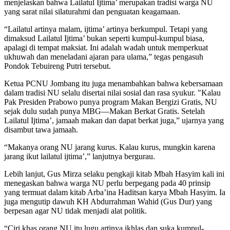
menjelaskan bahwa Lailatul Ijtima’ merupakan tradisi warga NU
yang sarat nilai silaturahmi dan penguatan keagamaan.
“Lailatul artinya malam, ijtima’ artinya berkumpul. Tetapi yang
dimaksud Lailatul Ijtima’ bukan seperti kumpul-kumpul biasa,
apalagi di tempat maksiat. Ini adalah wadah untuk memperkuat
ukhuwah dan meneladani ajaran para ulama,” tegas pengasuh
Pondok Tebuireng Putri tersebut.
Ketua PCNU Jombang itu juga menambahkan bahwa kebersamaan
dalam tradisi NU selalu disertai nilai sosial dan rasa syukur. "Kalau
Pak Presiden Prabowo punya program Makan Bergizi Gratis, NU
sejak dulu sudah punya MBG—Makan Berkat Gratis. Setelah
Lailatul Ijtima’, jamaah makan dan dapat berkat juga,” ujarnya yang
disambut tawa jamaah.
“Makanya orang NU jarang kurus. Kalau kurus, mungkin karena
jarang ikut lailatul ijtima’,” lanjutnya bergurau.
Lebih lanjut, Gus Mirza selaku pengkaji kitab Mbah Hasyim kali ini
menegaskan bahwa warga NU perlu berpegang pada 40 prinsip
yang termuat dalam kitab Arba’ina Haditsan karya Mbah Hasyim. Ia
juga mengutip dawuh KH Abdurrahman Wahid (Gus Dur) yang
berpesan agar NU tidak menjadi alat politik.
“Ciri khas orang NU itu lugu artinya ikhlas dan suka kumpul-