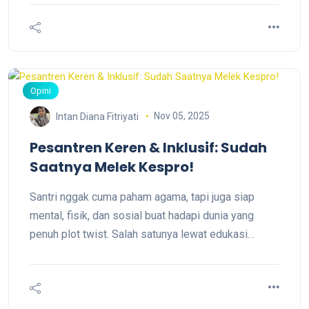
dianggap kayak Voldemort—the topic that must not
be named. Padahal, semua manusia punya tubuh,
punya rasa penasaran, dan butuh ilmu supaya tidak
tersesat oleh “fakta-fakta ngawur dari Internet”.
Opini
Nov 05, 2025
Intan Diana Fitriyati
Pesantren Keren & Inklusif: Sudah
Saatnya Melek Kespro!
Santri nggak cuma paham agama, tapi juga siap
mental, fisik, dan sosial buat hadapi dunia yang
penuh plot twist. Salah satunya lewat edukasi
kesehatan reproduksi (kespro) yang sehat, santun,
dan syar’i.