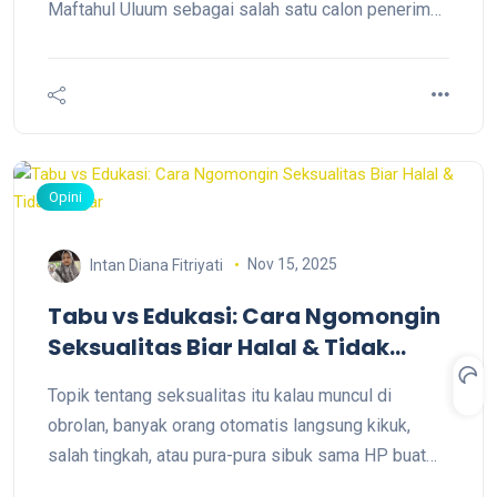
Maftahul Uluum sebagai salah satu calon penerima
penghargaan ECO Pesantren di Jawa Timur telah
selesai melaksanakan Verifikasi daring dengan
Dinas Lingkungan Hidup Provinsi Jawa Timur.
Opini
Nov 15, 2025
Intan Diana Fitriyati
Tabu vs Edukasi: Cara Ngomongin
Seksualitas Biar Halal & Tidak
Vulgar
Topik tentang seksualitas itu kalau muncul di
obrolan, banyak orang otomatis langsung kikuk,
salah tingkah, atau pura-pura sibuk sama HP buat
menghindar. Di pesantren, kata “seksualitas” sering