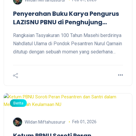
Penyerahan Buku Karya Pengurus
LAZISNU PBNU di Penghujung
Tasyakuran 1 Abad NU
Rangkaian Tasyakuran 100 Tahun Masehi berdirinya
Nahdlatul Ulama di Pondok Pesantren Nurul Qarnain
ditutup dengan sebuah momen yang sederhana
namun sarat makna. Di penghujung acara, KH
Misbahussalam, pengurus LAZISNU PBNU,
menyerahkan buku karyanya berjudul Berkarya di
Bawah Panji Nahdlatul Ulama kepada Ketua Umum
PBNU KH Yahya Cholil Staquf, Ahad (01/02/2026),
di Auditorium KH Yazid Karimullah, P
Berita
Feb 01, 2026
Wildan Miftahussurur
Ketum PBNU Soroti Peran