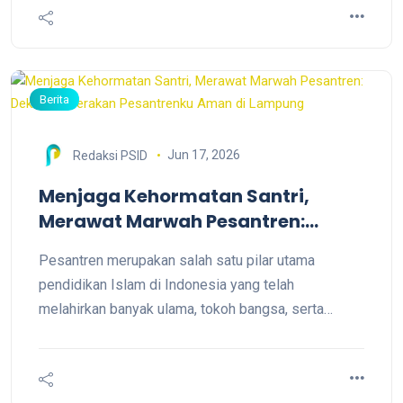
Berita
Jun 17, 2026
Redaksi PSID
Menjaga Kehormatan Santri,
Merawat Marwah Pesantren:
Deklarasi Gerakan Pesantrenku
Pesantren merupakan salah satu pilar utama
Aman di Lampung
pendidikan Islam di Indonesia yang telah
melahirkan banyak ulama, tokoh bangsa, serta
generasi penerus yang berkhidmat kepada agama,
masyarakat, dan negara. Di lingkungan pesantren,
para santri tidak hanya menuntut ilmu, tetapi juga