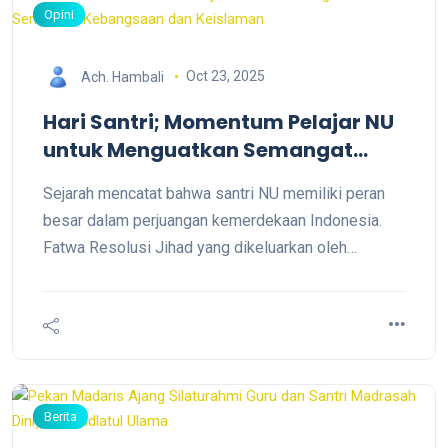
Opini
Oct 23, 2025
Ach. Hambali
Hari Santri; Momentum Pelajar NU
untuk Menguatkan Semangat
Kebangsaan dan Keislaman
Sejarah mencatat bahwa santri NU memiliki peran
besar dalam perjuangan kemerdekaan Indonesia.
Fatwa Resolusi Jihad yang dikeluarkan oleh
Hadratussyekh KH Hasyim Asy'ari pada 22 Oktober
1945 membakar semangat para santri untuk
mempertahankan kemerdekaan dari agresi belanda.
Berita