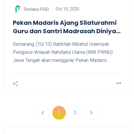
Oct 10, 2025
Redaksi PSID
Pekan Madaris Ajang Silaturahmi
Guru dan Santri Madrasah Diniyah
Nahdlatul Ulama
Semarang, (10/10) Rabhitah Ma’ahid Islamiyah
Pengurus Wilayah Nahdlatul Ulama (RMI PWNU)
Jawa Tengah akan menggelar Pekan Madaris
Madrasah Diniyah (Madin) Nahdlatul Ulama tingkat
Jawa Tengah. Rangkaian kegiatannya akan digelar
besok Sabtu–Ahad, 11–12 Oktober 2025 M / 19–
20 Rabi’ul Akhir 1447 H di komplek Pondok
Pesantren Walisongo, Pecanggan, Kabupaten
Jepara.
1
2