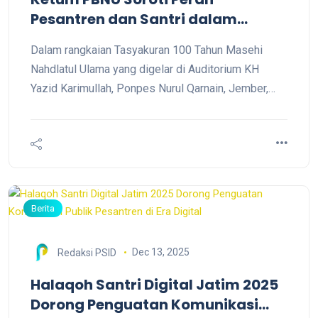
Pesantren dan Santri dalam
Menjaga Arah Keulamaan NU
Dalam rangkaian Tasyakuran 100 Tahun Masehi
Nahdlatul Ulama yang digelar di Auditorium KH
Yazid Karimullah, Ponpes Nurul Qarnain, Jember,
Ketua Umum PBNU KH Yahya Cholil Staquf
menyampaikan taujihat dan irsyadat yang
menempatkan pesantren sebagai pusat
pembentukan ulama dan santri sebagai penjaga
amanah umat.
Berita
Dec 13, 2025
Redaksi PSID
Halaqoh Santri Digital Jatim 2025
Dorong Penguatan Komunikasi