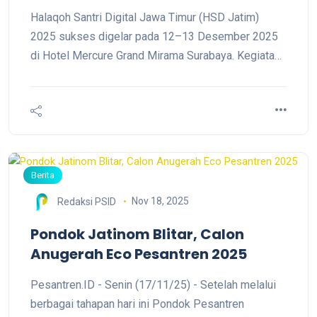
Publik Pesantren di Era Digital
Halaqoh Santri Digital Jawa Timur (HSD Jatim)
2025 sukses digelar pada 12–13 Desember 2025
di Hotel Mercure Grand Mirama Surabaya. Kegiatan
yang mengusung tema “Menguatkan Komunikasi
Publik Pesantren di Era Digital” ini diikuti oleh
santri, pegiat media pesantren, akademisi, serta
perwakilan lembaga pemerintah dan media.
Berita
Nov 18, 2025
Redaksi PSID
Pondok Jatinom Blitar, Calon
Anugerah Eco Pesantren 2025
Pesantren.ID - Senin (17/11/25) - Setelah melalui
berbagai tahapan hari ini Pondok Pesantren