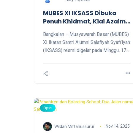
MUBES XI IKSASS Dibuka
Penuh Khidmat, Kiai Azaim
Ajak Alumni Perkuat
Bangkalan – Musyawarah Besar (MUBES)
Perjuangan Lahir dan Batin
XI Ikatan Santri Alumni Salafiyah Syafi’iyah
(IKSASS) resmi digelar pada Minggu, 17
Mei 2026, di Pondok Pesantren Salafiyah
Sa’idiyah, Bangkalan. Agenda besar alumni
pesantren Sukorejo tersebut mengusung
tema “Sambung Juang IKSASS untuk
Negeri yang Beradab dan Berperadaban.”
Opini
Nov 14, 2025
Wildan Miftahussurur