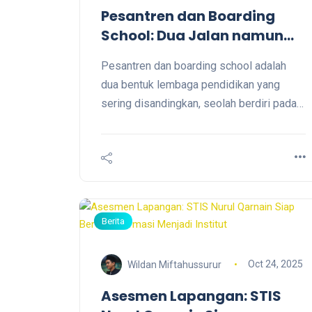
Pesantren dan Boarding
School: Dua Jalan namun
Satu Tujuan
Pesantren dan boarding school adalah
dua bentuk lembaga pendidikan yang
sering disandingkan, seolah berdiri pada
dua kutub berbeda. Padahal keduanya
lebih mirip dua cahaya yang menerangi
ruang yang sama, hanya memancar dari
arah yang berbeda. Pesantren
memancarkan cahaya tradisi yang hangat;
boarding school memancarkan cahaya
Berita
modernitas yang terang.
Oct 24, 2025
Wildan Miftahussurur
Asesmen Lapangan: STIS