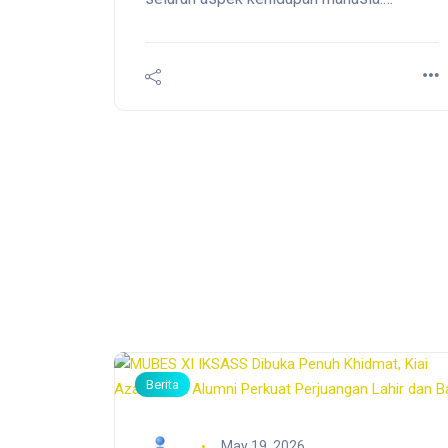
Kehadiran kecerdasan buatan (Artificial
Intelligence atau AI) tidak hanya
memengaruhi dunia industri dan ekonomi,
tetapi juga mulai mengubah cara manusia
belajar, berpikir, dan memperoleh
pengetahuan. Dalam situasi seperti ini,
dunia pendidikan menghadapi sebuah
tantangan besar yang sering kali
Berita
May 19, 2026