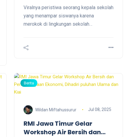
Viralnya peristiwa seorang kepala sekolah
yang menampar siswanya karena
merokok di lingkungan sekolah
memperlihatkan dua penyakit sosial
sekaligus: merosotnya disiplin murid dan
cepatnya publik menghakimi guru. Satu
sisi yang salah sudah jelas—seorang
siswa melanggar aturan moral dan hukum
sekolah—namun yang disorot justru guru
yang menegur keras.
Berita
Jul 08, 2025
Wildan Miftahussurur
RMI Jawa Timur Gelar
Workshop Air Bersih dan