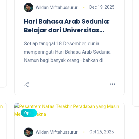
Dec 19, 2025
Wildan Miftahussurur
Hari Bahasa Arab Sedunia:
Belajar dari Universitas
Istanbul dari Bahasa yang
Setiap tanggal 18 Desember, dunia
Dicurigai ke Bahasa
memperingati Hari Bahasa Arab Sedunia.
Akademik
Namun bagi banyak orang—bahkan di
negeri-negeri Muslim—peringatan ini
sering berhenti pada seremoni simbolik:
lomba pidato, pembacaan puisi, atau
unggahan media sosial bernuansa
romantisme bahasa. Jarang kita bertanya
lebih jauh: apa makna strategis bahasa
Opini
Arab di dunia akademik kontemporer? Dan
lebih jarang lagi kita belajar
Oct 25, 2025
Wildan Miftahussurur