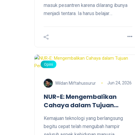
KCM Roxy
masuk pesantren karena dilarang ibunya
menjadi tentara. Ia harus belajar
mengalahkan egonya, menghadapi
kegagalan, dan menyelaraskan nilai
kesantrian agar bisa meraih restu ibu
serta mewujudkan cita-citanya menjadi
prajurit TNI. "Tidak semua jalan menuju
cita-cita harus ditempuh dengan melawan.
Opini
Terkadang, jalan itu justru ditemukan lewat
ketaatan."
Jun 24, 2026
Wildan Miftahussurur
NUR-E: Mengembalikan
Cahaya dalam Tujuan
Pendidikan
Kemajuan teknologi yang berlangsung
begitu cepat telah mengubah hampir
seluruh aspek kehidupan manusia.