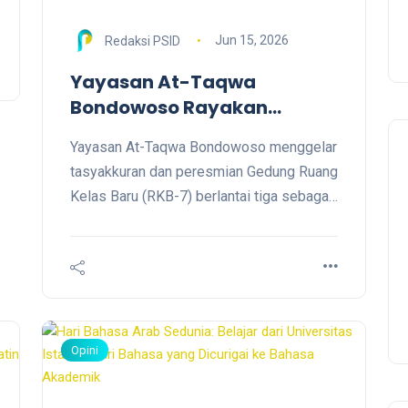
Jun 15, 2026
Redaksi PSID
Yayasan At-Taqwa
Bondowoso Rayakan
Rampungnya RKB-7,
Yayasan At-Taqwa Bondowoso menggelar
Investasi Jangka Panjang
tasyakkuran dan peresmian Gedung Ruang
untuk Kemajuan Pendidikan
Kelas Baru (RKB-7) berlantai tiga sebagai
bentuk rasa syukur atas selesainya
pembangunan sarana pendidikan yang
akan memperkuat aktivitas belajar
mengajar di lingkungan lembaga. Kegiatan
berlangsung di Kampus IAI At-Taqwa
Bondowoso.
Opini