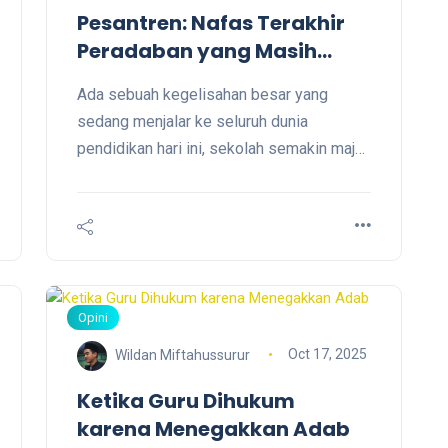
Pesantren: Nafas Terakhir
Peradaban yang Masih
Menjaga Makna
Ada sebuah kegelisahan besar yang
sedang menjalar ke seluruh dunia
pendidikan hari ini, sekolah semakin maju
fasilitasnya, tetapi semakin miskin
kebijaksanaannya. Generasi kian cerdas,
tetapi kehilangan arah. Gelar bertambah,
tetapi martabat menurun. Inilah saat di
mana pesantren menjadi tempat istirahat
terakhir bagi nilai-nilai yang modernitas
Opini
tidak mampu pelihara: ketulusan, adab,
Oct 17, 2025
Wildan Miftahussurur
dan ketenanga
Ketika Guru Dihukum
karena Menegakkan Adab