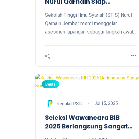
Nurul Qarnain Siap
Bertransformasi Menjadi
Sekolah Tinggi Ilmu Syariah (STIS) Nurul
Institut
Qarnain Jember resmi menggelar
asesmen lapangan sebagai langkah awal
alih bentuk menuju Institut KH Yazid
Karimullah (INSYAKA). Kegiatan yang
digelar di Meeting Room lantai 1 STIS
Nurul Qarnain ini mengusung format
hybrid, diikuti civitas akademika,
pengasuh pondok, serta perwakilan
Berita
Kementerian Agama RI. Jember,
(23/10/2025).
Jul 15, 2025
Redaksi PSID
Seleksi Wawancara BIB
2025 Berlangsung Sangat
Kompetitif