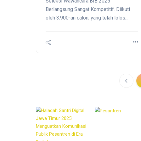
Seleksi Wawancara BIB 2025
Berlangsung Sangat Kompetitif. Diikuti
oleh 3.900-an calon, yang telah lolos
seleksi akademik dan bakat skolastik dan
dari total pendaftar 13.624 orang.
Beasiswa ini untuk semua dan inklusif,
dari mulai alumni madrasah, pondok
pesantren, PTKI juga Perguruan Tinggi
Keagamaan sebagai instrumen
peningkatan mutu.