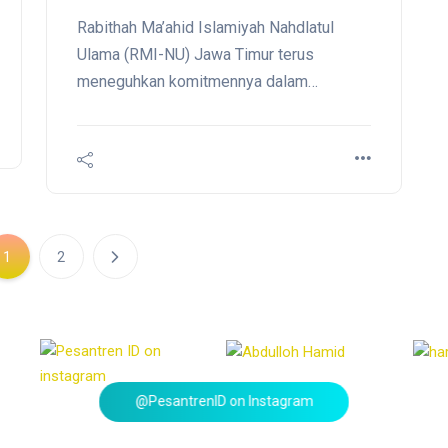
Pemberdayaan Ekonomi,
Rabithah Ma’ahid Islamiyah Nahdlatul
Dihadiri puluhan Ulama dan
Ulama (RMI-NU) Jawa Timur terus
Kiai
meneguhkan komitmennya dalam
membangun kemandirian pesantren. Hal
ini diwujudkan melalui Workshop Air
Bersih dan Pemberdayaan Ekonomi
Pesantren yang digelar pada Senin
(7/7/2025) di Auditorium KH. Yazid
Karimullah, Pondok Pesantren Nurul
1
2
Qarnain, Jember.
@PesantrenID on Instagram